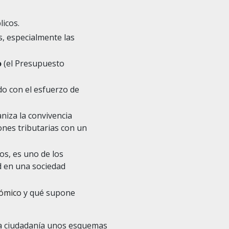
licos.
s, especialmente las
o
(el Presupuesto
ado con el esfuerzo de
aniza la convivencia
ones tributarias con un
os, es uno de los
ad en una sociedad
ómico
y qué supone
 la ciudadanía unos esquemas