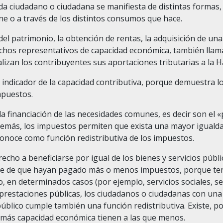
a ciudadano o ciudadana se manifiesta de distintas formas, 
ne o a través de los distintos consumos que hace.
el patrimonio, la obtención de rentas, la adquisición de una
hos representativos de capacidad económica, también llama
alizan los contribuyentes sus aportaciones tributarias a la H
 indicador de la capacidad contributiva, porque demuestra 
mpuestos.
a financiación de las necesidades comunes, es decir son el «
Además, los impuestos permiten que exista una mayor igualda
 conoce como función redistributiva de los impuestos.
cho a beneficiarse por igual de los bienes y servicios públi
te de que hayan pagado más o menos impuestos, porque t
o, en determinados casos (por ejemplo, servicios sociales, 
 prestaciones públicas, los ciudadanos o ciudadanas con un
público cumple también una función redistributiva. Existe, p
 más capacidad económica tienen a las que menos.