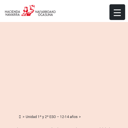
Skip
to
content
>
Unidad 1º y 2º ESO – 12-14 años
>