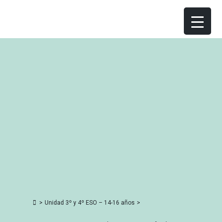
Skip
to
content
>
Unidad 3º y 4º ESO – 14-16 años
>