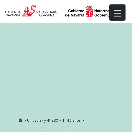
Skip
to
content
>
Unidad 3º y 4º ESO – 14-16 años
>