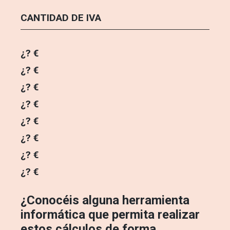
CANTIDAD DE IVA
¿? €
¿? €
¿? €
¿? €
¿? €
¿? €
¿? €
¿? €
¿Conocéis alguna herramienta
informática que permita realizar
estos cálculos de forma