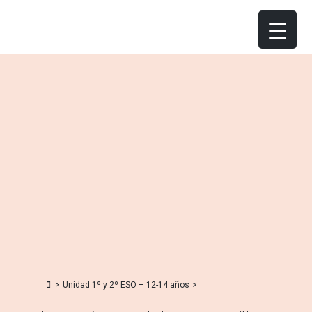
Skip
to
content
>
Unidad 1º y 2º ESO – 12-14 años
>