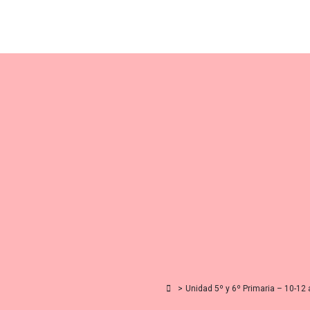
Skip
to
content
>
Unidad 5º y 6º Primaria – 10-12