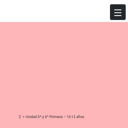
Skip
to
content
>
Unidad 5º y 6º Primaria – 10-12 años